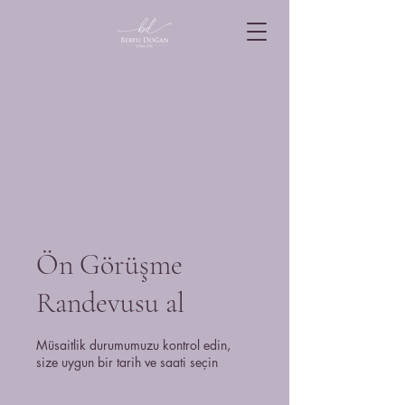
Ön Görüşme
Randevusu al
Müsaitlik durumumuzu kontrol edin,
size uygun bir tarih ve saati seçin