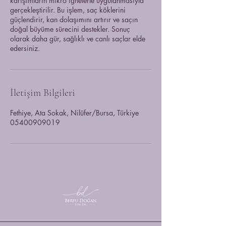
karışımların mikro iğnelerle uygulanmasıyla
gerçekleştirilir. Bu işlem, saç köklerini
güçlendirir, kan dolaşımını artırır ve saçın
doğal büyüme sürecini destekler. Sonuç
olarak daha gür, sağlıklı ve canlı saçlar elde
İletişim Bilgileri
Fethiye, Ata Sokak, Nilüfer/Bursa, Türkiye
05400909019