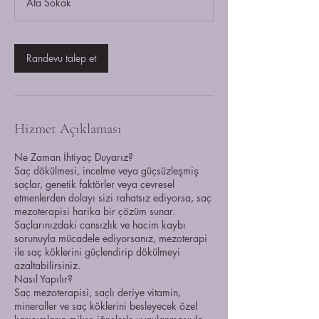
Ata Sokak
k
.
Randevu talep et
Hizmet Açıklaması
Ne Zaman İhtiyaç Duyarız?
Saç dökülmesi, incelme veya güçsüzleşmiş
saçlar, genetik faktörler veya çevresel
etmenlerden dolayı sizi rahatsız ediyorsa, saç
mezoterapisi harika bir çözüm sunar.
Saçlarınızdaki cansızlık ve hacim kaybı
sorunuyla mücadele ediyorsanız, mezoterapi
ile saç köklerini güçlendirip dökülmeyi
azaltabilirsiniz.
Nasıl Yapılır?
Saç mezoterapisi, saçlı deriye vitamin,
mineraller ve saç köklerini besleyecek özel